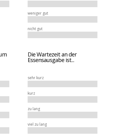
weniger gut
nicht gut
zum
Die Wartezeit an der
Essensausgabe ist...
sehr kurz
kurz
zu lang
viel zu lang