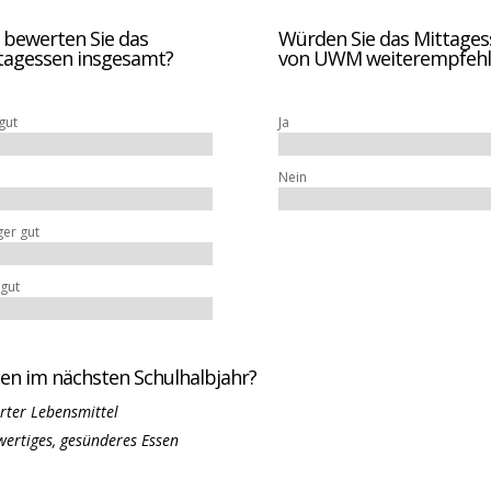
 bewerten Sie das
Würden Sie das Mittages
tagessen insgesamt?
von UWM weiterempfehl
gut
Ja
Nein
er gut
 gut
sen im nächsten Schulhalbjahr?
erter Lebensmittel
wertiges, gesünderes Essen