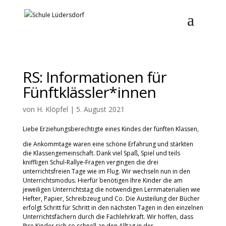
RS: Informationen für
Fünftklässler*innen
von
H. Klöpfel
|
5. August 2021
Liebe Erziehungsberechtigte eines Kindes der fünften Klassen,
die Ankommtage waren eine schöne Erfahrung und stärkten
die Klassengemeinschaft. Dank viel Spaß, Spiel und teils
kniffligen Schul-Rallye-Fragen vergingen die drei
unterrichtsfreien Tage wie im Flug. Wir wechseln nun in den
Unterrichtsmodus. Hierfür benötigen Ihre Kinder die am
jeweiligen Unterrichtstag die notwendigen Lernmaterialien wie
Hefter, Papier, Schreibzeug und Co. Die Austeilung der Bücher
erfolgt Schritt für Schritt in den nächsten Tagen in den einzelnen
Unterrichtsfächern durch die Fachlehrkraft. Wir hoffen, dass
Ihre Kinder sich so schnell an den Alltag in der