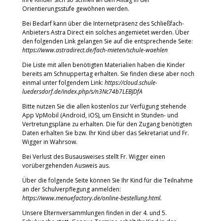
Orientierungsstufe gewöhnen werden.
Bei Bedarf kann über die Internetpräsenz des Schließfach-
Anbieters Astra Direct ein solches angemietet werden. Über
den folgenden Link gelangen Sie auf die entsprechende Seite:
https://www.astradirect.de/fach-mieten/schule-waehlen
Die Liste mit allen benötigten Materialien haben die Kinder
bereits am Schnuppertag erhalten. Sie finden diese aber noch
einmal unter folgendem Link:
https://cloud.schule-
luedersdorf.de/index.php/s/n3Nc74b7LEBJDfA
Bitte nutzen Sie die allen kostenlos zur Verfügung stehende
App VpMobil (Android, iOS), um Einsicht in Stunden- und
Vertretungspläne zu erhalten. Die für den Zugang benötigten
Daten erhalten Sie bzw. Ihr Kind über das Sekretariat und Fr.
Wigger in Wahrsow.
Bei Verlust des Busausweises stellt Fr. Wigger einen
vorübergehenden Ausweis aus.
Über die folgende Seite können Sie Ihr Kind für die Teilnahme
an der Schulverpflegung anmelden:
https://www.menuefactory.de/online-bestellung.html.
Unsere Elternversammlungen finden in der 4. und 5.