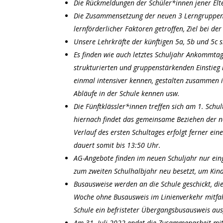
Die Rückmeldungen der Schüler*innen jener Elte
Die Zusammensetzung der neuen 3 Lerngruppen 
lernförderlicher Faktoren getroffen, Ziel bei d
Unsere Lehrkräfte der künftigen 5a, 5b und 5c s
Es finden wie auch letztes Schuljahr Ankommtage
strukturierten und gruppenstärkenden Einstieg 
einmal intensiver kennen, gestalten zusammen ih
Abläufe in der Schule kennen usw.
Die Fünftklässler*innen treffen sich am 1. Sc
hiernach findet das gemeinsame Beziehen der ne
Verlauf des ersten Schultages erfolgt ferner e
dauert somit bis 13:50 Uhr.
AG-Angebote finden im neuen Schuljahr nur einge
zum zweiten Schulhalbjahr neu besetzt, um Kind
Busausweise werden an die Schule geschickt, die
Woche ohne Busausweis im Linienverkehr mitfahr
Schule ein befristeter Übergangsbusausweis ausg
Am 31. Juli 2022 endet die Zusammenarbeit mit