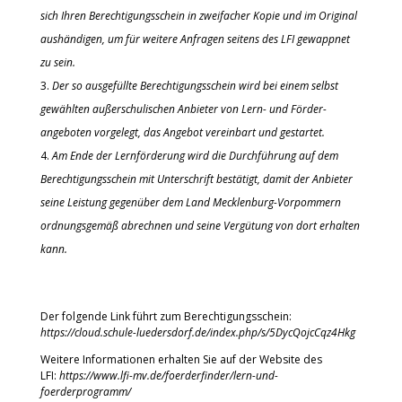
sich Ihren Berechtigungsschein in zweifacher Kopie und im Original
aushändigen, um für weitere Anfragen seitens des LFI gewappnet
zu sein.
Der so ausgefüllte Berechtigungs­schein wird bei einem selbst
gewählten außer­schulischen Anbieter von Lern- und Förder­
angeboten vorgelegt, das Angebot vereinbart und gestartet.
Am Ende der Lern­förderung wird die Durchführung auf dem
Berechtigungs­schein mit Unterschrift bestätigt, damit der Anbieter
seine Leistung gegenüber dem Land Mecklenburg-Vorpommern
ordnungs­gemäß abrechnen und seine Vergütung von dort erhalten
kann.
Der folgende Link führt zum Berechtigungsschein:
https://cloud.schule-luedersdorf.de/index.php/s/5DycQojcCqz4Hkg
Weitere Informationen erhalten Sie auf der Website des
LFI:
https://www.lfi-mv.de/foerderfinder/lern-und-
foerderprogramm/