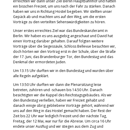
erreichten wir dann unser Ziel Berlin Hauptbahnhof und hatten
ein bisschen Freizeit, um uns nach der Fahr zu stärken. Danach
haben wir uns in Richtung Hostel begeben. Wir stellten unser
Gepäck ab und machten uns auf den Weg, um die ersten
Vorträge zu den verteilten Sehenswürdigkeiten zu hören.
Unser erstes erreichtes Ziel war das Bundeskanzleramt in
Berlin. Wir haben es uns ausgiebig angeschaut und David hat
einen Vortrag darüber gehalten. Darauf folgten weitere
Vorträge über die Siegessäule, Schloss Bellevue besuchten wir,
doch hörten wir den Vortrag erst in der Schule, über die Straße
der 17. Juni, das Brandenburger Tor, den Bundestag und das
Denkmal der ermordeten Juden.
Um 13.15 Uhr durften wir in den Bundestag und wurden über
alle Regeln aufgeklärt.
Um 13:50 Uhr durften wir dann die Plenarsitzung leise
betreten, zuhören und -schauen bis 14.50 Uhr. Danach
besichtigten wir die Kuppel des Reichstagsgebäudes. Als wir
den Bundestag verließen, haben wir Freizeit gehabt und
danach einige übrig gebliebene Vorträge gehört, während wir
uns auf den Weg in das Hostel gemacht haben. Der Rest der
Zeit bis 22 Uhr war lediglich Freizeit und der nächste Tag,
Freitag, der 12 Mai, war nur für die Abreise. Um circa 16 Uhr
endete unser Ausflug und wir stiegen aus dem Zug und