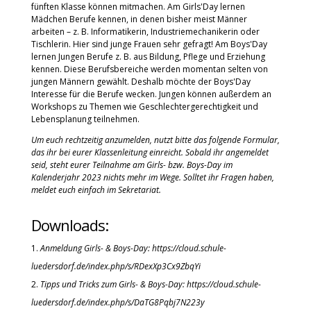
fünften Klasse können mitmachen. Am Girls'Day lernen
Mädchen Berufe kennen, in denen bisher meist Männer
arbeiten – z. B. Informatikerin, Industriemechanikerin oder
Tischlerin. Hier sind junge Frauen sehr gefragt! Am Boys'Day
lernen Jungen Berufe z. B. aus Bildung, Pflege und Erziehung
kennen. Diese Berufsbereiche werden momentan selten von
jungen Männern gewählt. Deshalb möchte der Boys'Day
Interesse für die Berufe wecken. Jungen können außerdem an
Workshops zu Themen wie Geschlechtergerechtigkeit und
Lebensplanung teilnehmen.
Um euch rechtzeitig anzumelden, nutzt bitte das folgende Formular,
das ihr bei eurer Klassenleitung einreicht. Sobald ihr angemeldet
seid, steht eurer Teilnahme am Girls- bzw. Boys-Day im
Kalenderjahr 2023 nichts mehr im Wege. Solltet ihr Fragen haben,
meldet euch einfach im Sekretariat.
Downloads:
Anmeldung Girls- & Boys-Day:
https://cloud.schule-
luedersdorf.de/index.php/s/RDexXp3Cx9ZbqYi
Tipps und Tricks zum Girls- & Boys-Day:
https://cloud.schule-
luedersdorf.de/index.php/s/DaTG8Pqbj7N223y